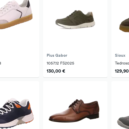
Pius Gabor
Sioux
8
1057.12 FS2025
Tedros
130,00 €
129,90