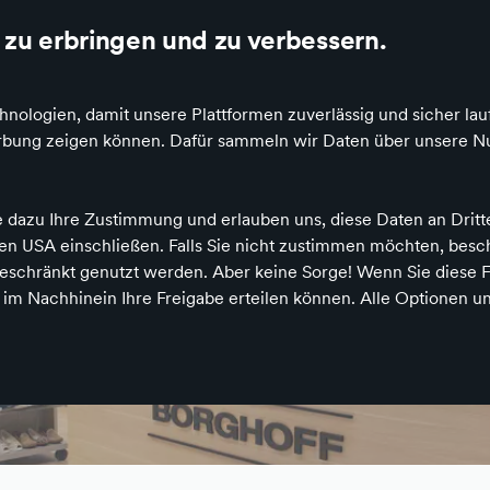
zu erbringen und zu verbessern.
ologien, damit unsere Plattformen zuverlässig und sicher lau
Werbung zeigen können. Dafür sammeln wir Daten über unsere Nu
e dazu Ihre Zustimmung und erlauben uns, diese Daten an Drit
Borghoff Schuhhaus und Orthopädie
 den USA einschließen. Falls Sie nicht zustimmen möchten, bes
Herrenschuhe
schränkt genutzt werden. Aber keine Sorge! Wenn Sie diese F
h im Nachhinein Ihre Freigabe erteilen können. Alle Optionen un
Rufen Sie uns an
Schreiben Sie uns
Zum Profil
+492991316
E-Mail senden
Mehr erfahren