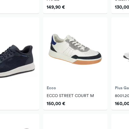
149,90 €
130,00
Ecco
Pius G
ECCO STREET COURT M
8001.2
150,00 €
160,0