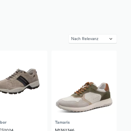
abor
Tamaris
 FS2024
M1362346