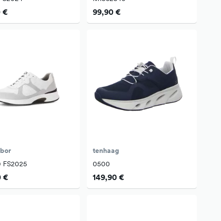
 €
99,90 €
abor
tenhaag
0 FS2025
0500
0 €
149,90 €