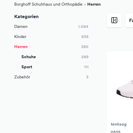
Borghoff Schuhhaus und Orthopädie
Herren
Kategorien
F
Damen
1.064
Kinder
636
Herren
380
Schuhe
269
Sport
111
Zubehör
3
tenhaag
0525