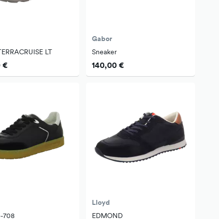
Gabor
TERRACRUISE LT
Sneaker
 €
140,00 €
Lloyd
o-708
EDMOND