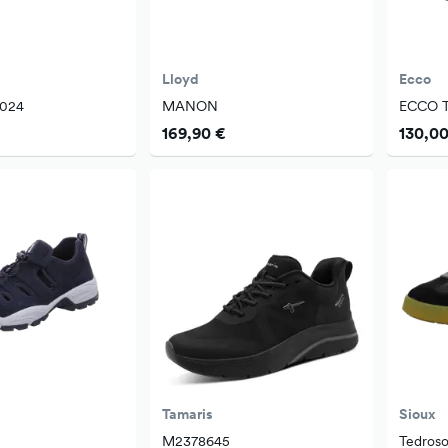
Lloyd
Ecco
2024
MANON
ECCO 
169,90 €
130,00
Tamaris
Sioux
M2378645
Tedros