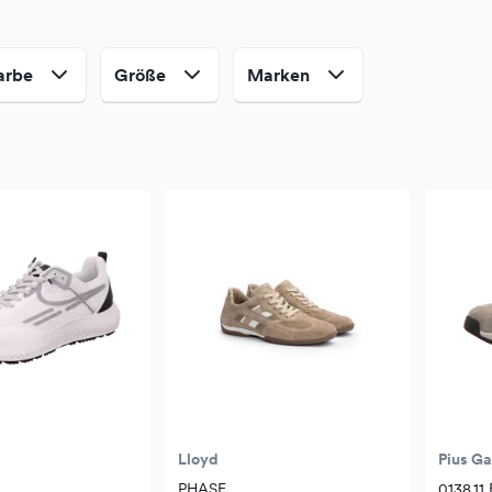
arbe
Größe
Marken
Lloyd
Pius G
PHASE
0138.11